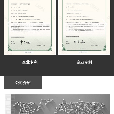
华民族共同体意识培训基地揭牌仪式在甘肃省法
甘肃工业职业技术学院领导来到施工现场实
官学院举行。
地调研
芳菲大地完成甘肃建投矿业公司综合会议
室、视频室等设计施工
芳菲大地公司于2023新春之际组织兰州和西
安两地同事开启了为期五天的考察学习
兰州芳菲大地设计施工的陈列馆及展厅得到
了专家学者的肯定和好评
芳菲大地展览公司中标甘肃财贸职业学院信
息化校史馆建设项目
心怀感恩，与爱同行——芳菲大地开展志愿
敬老慰问捐赠活动
芳菲大地设计施工的青海省第五人民医院院
史馆即将完成建设布展
芳菲大地完成甘肃一建智能会议室、接待
企业专利
企业专利
室、视频会议室的设计施工
芳菲大地完成甘肃建投矿业公司综合会议
室、视频室等设计施工
芳菲大地装饰展览设计施工的张掖数字政府
公司介绍
智能平台完成建设布展
兰州芳菲大地展览2021年度总结会召开（变
革新升 精艺为公）
芳菲大地展览中标祁连山国家级自然保护区
自然教育与生态体验展馆项目
甘肃省副省长孙雪涛率团参加首届中国（武
汉）文化旅游博览会
芳菲大地圆满完成首届中国（武汉）文化旅