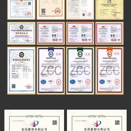
建筑装饰工程设计专项乙级
获甲方好评
由芳菲大地展览公司设计施工的白银矿山
数字多媒体工程系统集成一级
（国家）精神纪念馆于近期完工
太子山沉浸式空间通过验收
建筑装修装饰工程专业承包一级
甘南州成立70周年成就展设计方案通过评审
智慧博物馆设计施工一体化一级
红西路军在祁连纪念馆有序施工
电子与智能化工程专业承包二级
青海卫校校史馆项目圆满完工
电子与智能化系统系统集成一级
芳菲大地展览完成中国铁路安全警示教育馆
数字展示工程设计施工一体化 一级
全案策划设计
芳菲大地展览助力财贸学院文化建设受好评
青海发投碱业企业展厅施工进行中
甘肃财贸学院校史馆一期施工进度即将完工
华池农耕文化馆召开项目评审会
甘肃财贸职业学院校史馆进场施工
青海卫校中药标本馆正式开放(芳菲大地装饰
展览工程有限公司设计施工)
全国民族团结进步教育基地暨甘肃省铸牢中