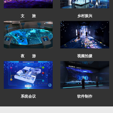
文 旅
乡村振兴
太子山沉浸式空间通过验收
夜 游
视频拍摄
甘南州成立70周年成就展设计方案通过评审
红西路军在祁连纪念馆有序施工
青海卫校校史馆项目圆满完工
芳菲大地展览完成中国铁路安全警示教育馆
全案策划设计
芳菲大地展览助力财贸学院文化建设受好评
系统会议
软件制作
青海发投碱业企业展厅施工进行中
甘肃财贸学院校史馆一期施工进度即将完工