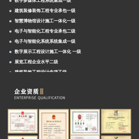
建筑装修装饰工程专业承包一级
27日在西宁会展中心隆重举行
芳菲大地装饰展览为新区农投集团进行了兰
智慧博物馆设计施工一体化一级
洽会展位设计及搭建施工
芳菲大地装饰展览为中石化、辽宁省等单位
电子与智能化工程专业承包二级
进行了展位设计及搭建施工
第27届兰洽会明日隆重举行，芳菲大地热忱
电子与智能化系统系统集成一级
欢迎您前来参观体验！
阿克塞红柳湾大坝图村村史馆案例分享
数字展示工程设计施工一体化 一级
青海青稞酒业公司展厅案例分享
展览工程企业水平二级
甘肃机电职业技术学院校史馆
建筑装饰工程设计专项乙级
建投矿业案例分享
数字多媒体工程系统集成一级
6月6日，首届中国（青海）国际生态博览会
建筑装修装饰工程专业承包一级
在西宁市如期举行。由兰州芳菲大地展览设计施
由兰州芳菲大地装饰展览公司设计的 “ 中国
智慧博物馆设计施工一体化一级
工的甘肃展厅，成为本届展会的简约小清新。
移动通信集团 甘肃有限公司张掖分公司 ” 办公
由兰州芳菲大地展览公司设计的佛慈制药公
电子与智能化工程专业承包二级
大楼整体设计项目于近日中标。
司“兰州老街佛慈大药房形象店”首稿亮相。
由兰州芳菲大地展览公司设计的“甘肃机电职
电子与智能化系统系统集成一级
业技术学院校史馆”于近期中标。
庆祝建党一百周年“陕甘边红色藏品展陈博物
数字展示工程设计施工一体化 一级
馆”近期完成设计方案
热烈祝贺甘肃房地产业商会2021年会隆重召
展览工程企业水平二级
开
甘肃金利达消防技术服务有限公司企业展厅