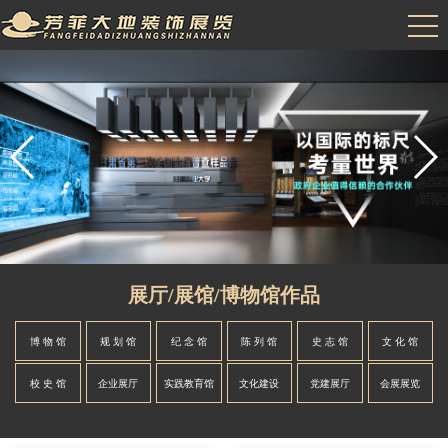
展厅/展馆/博物馆作品
博 物 馆
规 划 馆
纪 念 馆
陈 列 馆
史 志 馆
文 化 馆
校 史 馆
企业展厅
实践教育馆
文化建设
党建展厅
会展展览