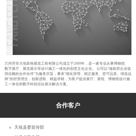
游博览会甘肃主题形象馆设计施工
芳菲大地设计的兰州新区税务局党建展厅、
党员阅览活动室正式交付使用
芳菲大地装饰展览设计施工的庆阳市环县荣
甘肃省发展和改革委员会
誉馆，于2021年10月8日正式完工
兰州芳菲大地设计施工的陈列馆及展厅得到
甘肃祁连山国家级自然保护区管护中心
了专家学者的肯定和好评
芳菲大地为第五届文博会第十届敦煌行·丝绸
兰州市公安局交通警察支队
之路国际旅游节策划设计布展施工
由芳菲大地设计承建的武警嘉峪关支队营区
甘肃省教育厅
文化建设项目顺利完工投入使用
甘肃工业职业技术学院党组书记杨声等领导
兰州芳菲大地装饰展览工程有限公司成立于2009年，是一家专业从事博物馆、
酒泉市博物馆
实地调研芳菲大地施工现场
甘南美仁大草原游客接待中心案例分享
数字展厅、展览展示等设计施工一体化的创意文化企业。 公司以“做政府企业值
得信赖的合作伙伴”为服务宗旨，秉承“细化管理、精正服务、坚守品质、缔造品
酒泉市公安局交通警察支队
甘肃建投绿色建材产业集团“企业文化展厅及
牌”的经营理念，创新进取、精益求精，为客户提供展厅、展馆、博物馆设计施
工一体化和数字科技综合展示解决方案。
甘肃省退役军人事务厅
绿色智慧矿山联合实验室”项目
第22届“青海省投资贸易洽谈会”于7月22日至
甘肃机电职业技术学院
27日在西宁会展中心隆重举行
芳菲大地装饰展览为新区农投集团进行了兰
合作客户
皋兰县委宣传部
洽会展位设计及搭建施工
芳菲大地装饰展览为中石化、辽宁省等单位
天祝县委宣传部
进行了展位设计及搭建施工
第27届兰洽会明日隆重举行，芳菲大地热忱
甘肃省商务厅
欢迎您前来参观体验！
阿克塞红柳湾大坝图村村史馆案例分享