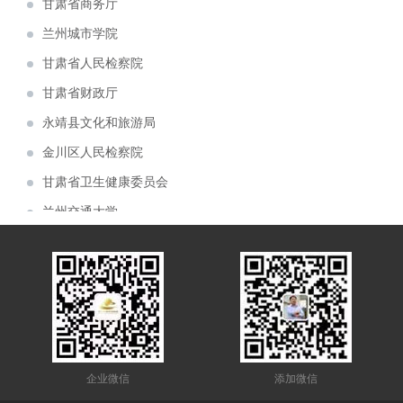
兰州城市学院
青海青稞酒业公司展厅案例分享
甘肃省人民检察院
甘肃机电职业技术学院校史馆
甘肃省财政厅
建投矿业案例分享
永靖县文化和旅游局
6月6日，首届中国（青海）国际生态博览会
金川区人民检察院
在西宁市如期举行。由兰州芳菲大地展览设计施
由兰州芳菲大地装饰展览公司设计的 “ 中国
甘肃省卫生健康委员会
工的甘肃展厅，成为本届展会的简约小清新。
移动通信集团 甘肃有限公司张掖分公司 ” 办公
由兰州芳菲大地展览公司设计的佛慈制药公
兰州交通大学
大楼整体设计项目于近日中标。
司“兰州老街佛慈大药房形象店”首稿亮相。
由兰州芳菲大地展览公司设计的“甘肃机电职
甘肃省农业农村厅
业技术学院校史馆”于近期中标。
庆祝建党一百周年“陕甘边红色藏品展陈博物
敦煌市规划馆
馆”近期完成设计方案
热烈祝贺甘肃房地产业商会2021年会隆重召
陇东学院
开
甘肃金利达消防技术服务有限公司企业展厅
甘肃省工业和信息化委员会
获甲方好评
由芳菲大地展览公司设计施工的白银矿山
白银国家矿山精神纪念馆
（国家）精神纪念馆于近期完工
兰州大学
企业微信
添加微信
甘肃省科学技术厅