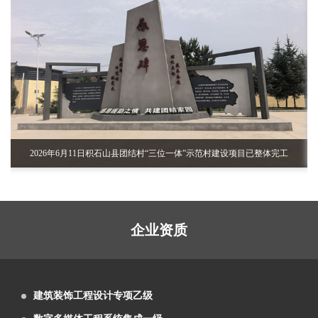
室、视频室等设计施工
芳菲大地装饰展览设计施工的张掖数字政府
智能平台完成建设布展
兰州芳菲大地展览2021年度总结会召开（变
革新升 精艺为公）
芳菲大地展览中标祁连山国家级自然保护区
展览工程企业水平二级
自然教育与生态体验展馆项目
甘肃省副省长孙雪涛率团参加首届中国（武
建筑装饰工程设计专项乙级
汉）文化旅游博览会
芳菲大地圆满完成首届中国（武汉）文化旅
数字多媒体工程系统集成一级
游博览会甘肃主题形象馆设计施工
芳菲大地设计的兰州新区税务局党建展厅、
建筑装修装饰工程专业承包一级
党员阅览活动室正式交付使用
芳菲大地装饰展览设计施工的庆阳市环县荣
泛认
2026年6月11日积石山县团结村“三位一体”示范村建设项目已整体完工
智慧博物馆设计施工一体化一级
誉馆，于2021年10月8日正式完工
兰州芳菲大地设计施工的陈列馆及展厅得到
电子与智能化工程专业承包二级
了专家学者的肯定和好评
芳菲大地为第五届文博会第十届敦煌行·丝绸
电子与智能化系统系统集成一级
之路国际旅游节策划设计布展施工
由芳菲大地设计承建的武警嘉峪关支队营区
数字展示工程设计施工一体化 一级
企业资质
文化建设项目顺利完工投入使用
甘肃工业职业技术学院党组书记杨声等领导
展览工程企业水平二级
实地调研芳菲大地施工现场
甘南美仁大草原游客接待中心案例分享
建筑装饰工程设计专项乙级
甘肃建投绿色建材产业集团“企业文化展厅及
数字多媒体工程系统集成一级
绿色智慧矿山联合实验室”项目
第22届“青海省投资贸易洽谈会”于7月22日至