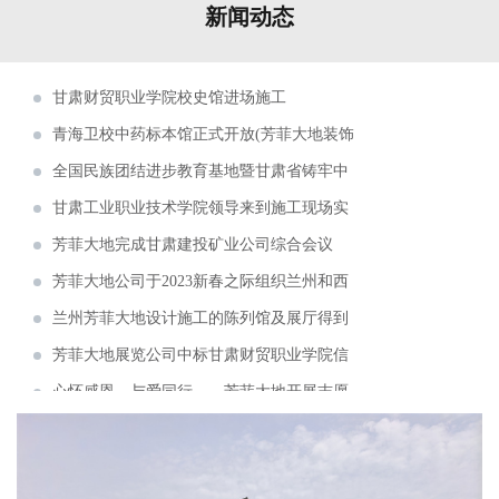
新闻动态
华池农耕文化馆召开项目评审会
甘肃财贸职业学院校史馆进场施工
青海卫校中药标本馆正式开放(芳菲大地装饰
展览工程有限公司设计施工)
全国民族团结进步教育基地暨甘肃省铸牢中
华民族共同体意识培训基地揭牌仪式在甘肃省法
甘肃工业职业技术学院领导来到施工现场实
官学院举行。
地调研
芳菲大地完成甘肃建投矿业公司综合会议
室、视频室等设计施工
芳菲大地公司于2023新春之际组织兰州和西
安两地同事开启了为期五天的考察学习
兰州芳菲大地设计施工的陈列馆及展厅得到
了专家学者的肯定和好评
芳菲大地展览公司中标甘肃财贸职业学院信
息化校史馆建设项目
心怀感恩，与爱同行——芳菲大地开展志愿
敬老慰问捐赠活动
芳菲大地设计施工的青海省第五人民医院院
史馆即将完成建设布展
芳菲大地完成甘肃一建智能会议室、接待
室、视频会议室的设计施工
芳菲大地完成甘肃建投矿业公司综合会议